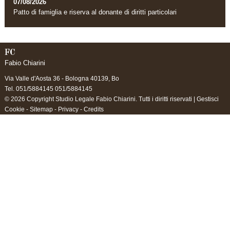
07/08/2026
Patto di famiglia e riserva al donante di diritti particolari
FC
Fabio Chiarini
Via Valle d'Aosta 36 -
Bologna
40139
,
Bo
Tel.
051/5884145 051/5884145
© 2026 Copyright Studio Legale Fabio Chiarini. Tutti i diritti riservati |
Gestisci
Cookie
-
Sitemap
-
Privacy
-
Credits