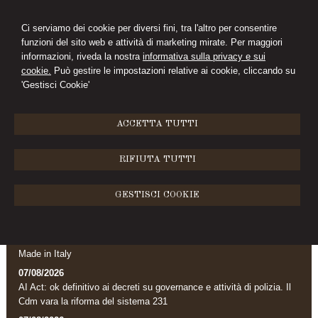
Ci serviamo dei cookie per diversi fini, tra l'altro per consentire
funzioni del sito web e attività di marketing mirate. Per maggiori
FC
informazioni, riveda la nostra
informativa sulla privacy e sui
cookie.
Può gestire le impostazioni relative ai cookie, cliccando su
FABIO CHIARINI
'Gestisci Cookie'
MENU
ACCETTA TUTTI
Archivio news
RIFIUTA TUTTI
GESTISCI COOKIE
News
07/08/2026
Marchio Biologico Italiano: nuovo simbolo per valorizzare il bio
Made in Italy
07/08/2026
AI Act: ok definitivo ai decreti su governance e attività di polizia. Il
Cdm vara la riforma del sistema 231