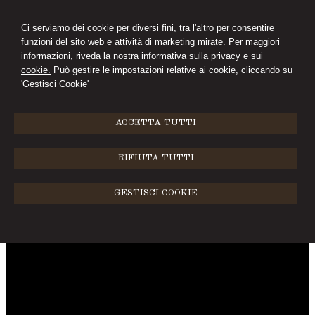
Ci serviamo dei cookie per diversi fini, tra l'altro per consentire
funzioni del sito web e attività di marketing mirate. Per maggiori
FC
informazioni, riveda la nostra
informativa sulla privacy e sui
cookie.
Può gestire le impostazioni relative ai cookie, cliccando su
FABIO CHIARINI
'Gestisci Cookie'
MENU
ACCETTA TUTTI
Video 1
RIFIUTA TUTTI
Lorem ipsum dolor sit amet, consectetur adipiscing elit. Curabitur quis
GESTISCI COOKIE
ante leo. Ut facilisis posuere eleifend. Proin tincidunt vulputate felis ac
feugiat. Vestibulum eget velit sed ante semper pulvinar. Nulla id justo
enim. Proin hendrerit nibh arcu, a consectetur quam.