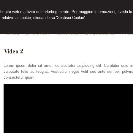
 del sito web e attività di marketing mirate. Per maggiori informazioni, riveda la
 relative ai cookie, cliccando su 'Gestisci Cookie'
HOME
LO STUDIO
ATTIVITÀ
MULTIMEDIA
CONT
Video 2
Lorem ipsum dolor sit amet, consectetur adipiscing elit. Curabitur quis ant
vulputate felis ac feugiat. Vestibulum eget velit sed ante semper pulvina
consectetur quam.