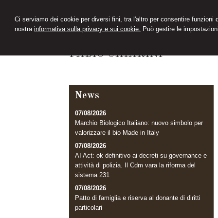
Ci serviamo dei cookie per diversi fini, tra l'altro per consentire funzioni
nostra
informativa sulla privacy e sui cookie.
Può gestire le impostazioni
FC
FABIO CHIARINI
News
07/08/2026
Marchio Biologico Italiano: nuovo simbolo per
valorizzare il bio Made in Italy
07/08/2026
AI Act: ok definitivo ai decreti su governance e
attività di polizia. Il Cdm vara la riforma del
sistema 231
07/08/2026
Patto di famiglia e riserva al donante di diritti
particolari